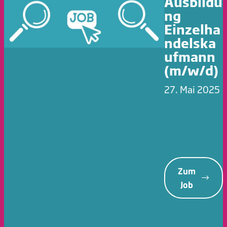
Ausbildu
ng
Einzelha
ndelska
ufmann
(m/w/d)
27. Mai 2025
Zum
Job