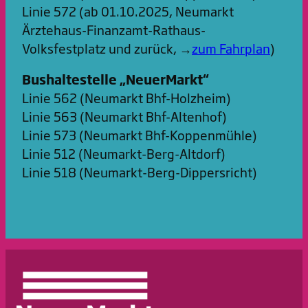
Linie 572 (ab 01.10.2025, Neumarkt
Ärztehaus-Finanzamt-Rathaus-
Volksfestplatz und zurück, →
zum Fahrplan
)
Bushaltestelle „NeuerMarkt“
Linie 562 (Neumarkt Bhf-Holzheim)
Linie 563 (Neumarkt Bhf-Altenhof)
Linie 573 (Neumarkt Bhf-Koppenmühle)
Linie 512 (Neumarkt-Berg-Altdorf)
Linie 518 (Neumarkt-Berg-Dippersricht)