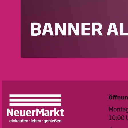
BANNER A
Öffnun
Montag
10:00 U