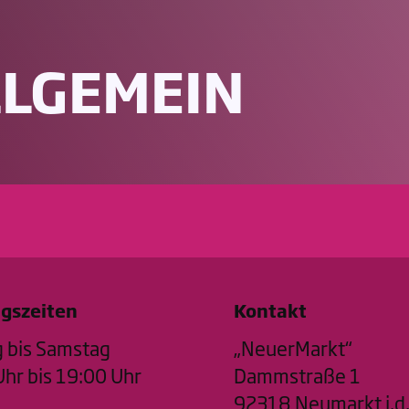
LLGEMEIN
gszeiten
Kontakt
 bis Samstag
„NeuerMarkt“
hr bis 19:00 Uhr
Dammstraße 1
92318 Neumarkt i.d.