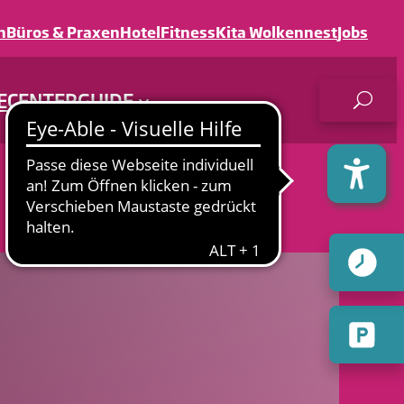
n
Büros & Praxen
Hotel
Fitness
Kita Wolkennest
Jobs
E
CENTERGUIDE