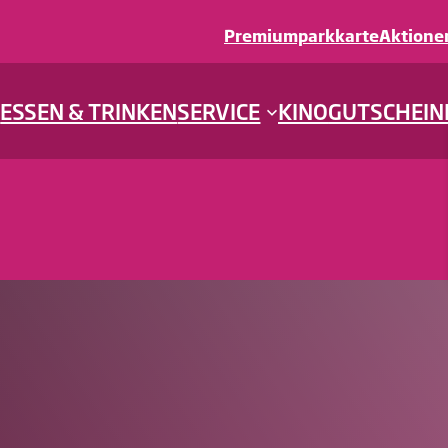
Premiumparkkarte
Aktione
S
ESSEN & TRINKEN
SERVICE
KINO
GUTSCHEIN